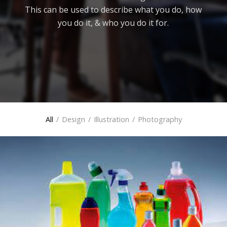
This can be used to describe what you do, how
you do it, & who you do it for.
All
/
Design
/
Illustration
/
Photography