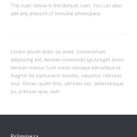
The ruler below is the default ruler. You can also
add any amount of invisible whitespace
Lorem ipsum dolor sit amet, consectetuer
adipiscing elit. Aenean commodo ligula eget dolor.
Aenean massa. Cum sociis natoque penatibus et
magnis dis parturient montes, nascetur ridiculus
mus. Donec quam felis, ultricies nec, pellentesque
eu, pretium quis, sem.
Pslimpieza