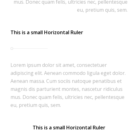
mus. Donec quam felis, ultricies nec, pellentesque
eu, pretium quis, sem.
This is a small Horizontal Ruler
Lorem ipsum dolor sit amet, consectetuer
adipiscing elit. Aenean commodo ligula eget dolor.
Aenean massa. Cum sociis natoque penatibus et
magnis dis parturient montes, nascetur ridiculus
mus. Donec quam felis, ultricies nec, pellentesque
eu, pretium quis, sem.
This is a small Horizontal Ruler