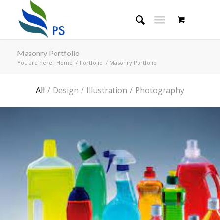
Masonry Portfolio
You are here:
Home
/
Portfolio
/
Masonry Portfolio
All
/
Design
/
Illustration
/
Photography