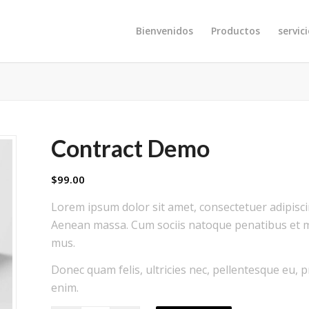
Bienvenidos
Productos
servic
Contract Demo
$
99.00
Lorem ipsum dolor sit amet, consectetuer adipisci
Aenean massa. Cum sociis natoque penatibus et ma
mus.
Donec quam felis, ultricies nec, pellentesque eu,
enim.