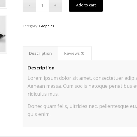
Add to cart
Category:
Graphics
Description
Reviews (0)
Description
Lorem ipsum dolor sit amet, consectetuer adipis
Aenean massa. Cum sociis natoque penatibus et
ridiculus mus.
Donec quam felis, ultricies nec, pellentesque e
quis enim.