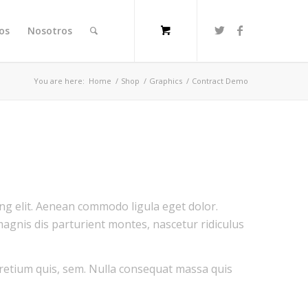
ios
Nosotros
You are here:
Home
/
Shop
/
Graphics
/
Contract Demo
ng elit. Aenean commodo ligula eget dolor.
gnis dis parturient montes, nascetur ridiculus
 pretium quis, sem. Nulla consequat massa quis