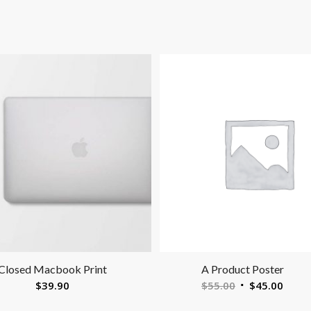
Closed Macbook Print
A Product Poster
$
39.90
$
55.00
$
45.00