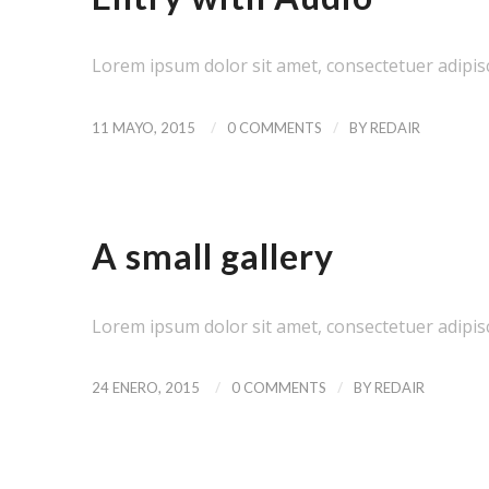
Lorem ipsum dolor sit amet, consectetuer adipis
/
/
11 MAYO, 2015
0 COMMENTS
BY
REDAIR
NEWS
,
PERSONAL
,
UNCATEGORIZED
A small gallery
Lorem ipsum dolor sit amet, consectetuer adipis
/
/
24 ENERO, 2015
0 COMMENTS
BY
REDAIR
NEWS
,
UNCATEGORIZED