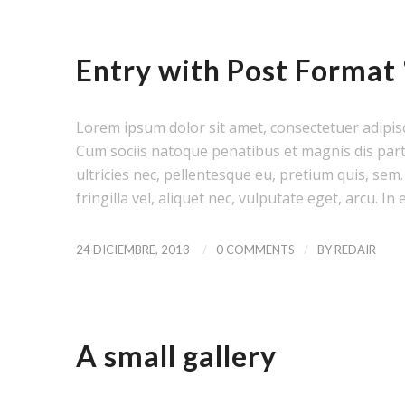
PERSONAL
,
UNCATEGORIZED
Entry with Post Format
Lorem ipsum dolor sit amet, consectetuer adipis
Cum sociis natoque penatibus et magnis dis part
ultricies nec, pellentesque eu, pretium quis, se
fringilla vel, aliquet nec, vulputate eget, arcu. In 
/
/
24 DICIEMBRE, 2013
0 COMMENTS
BY
REDAIR
NEWS
,
PERSONAL
A small gallery