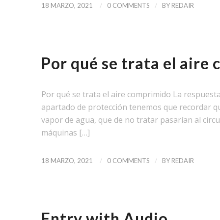
/
/
18 MARZO, 2021
0 COMMENTS
BY
REDAIR
NOTICIAS
Por qué se trata el air
Por qué se trata el aire comprimido La respuesta 
apartado de protección tenemos que recordar que
vapor de agua, que de no tratar pasarían al circ
máquinas […]
/
/
18 MARZO, 2021
0 COMMENTS
BY
REDAIR
NEWS
,
PERSONAL
,
UNCATEGORIZED
Entry with Audio