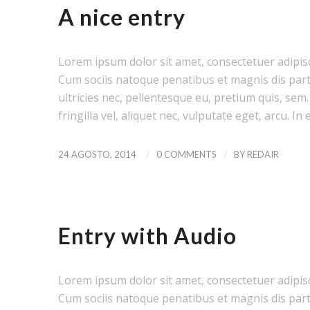
A nice entry
Lorem ipsum dolor sit amet, consectetuer adipis
Cum sociis natoque penatibus et magnis dis part
ultricies nec, pellentesque eu, pretium quis, se
fringilla vel, aliquet nec, vulputate eget, arcu. In 
/
/
24 AGOSTO, 2014
0 COMMENTS
BY
REDAIR
NEWS
,
PERSONAL
Entry with Audio
Lorem ipsum dolor sit amet, consectetuer adipis
Cum sociis natoque penatibus et magnis dis part