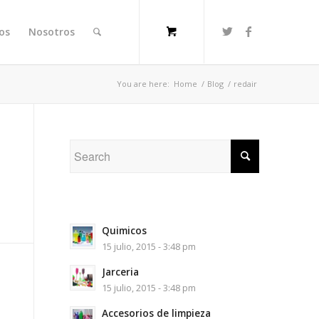
ios
Nosotros
You are here:
Home
/
Blog
/
redair
Quimicos
15 julio, 2015 - 3:48 pm
Jarceria
15 julio, 2015 - 3:48 pm
Accesorios de limpieza