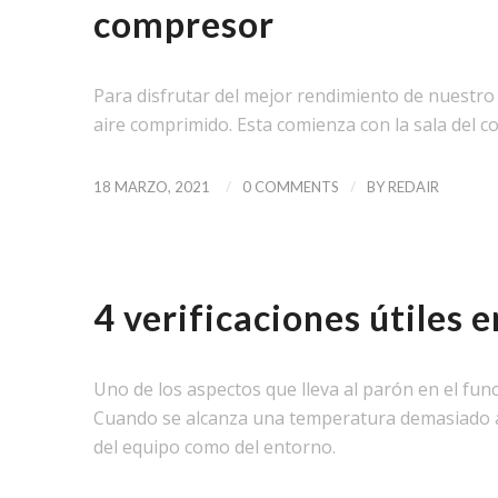
compresor
Para disfrutar del mejor rendimiento de nuestro
aire comprimido. Esta comienza con la sala del 
/
/
18 MARZO, 2021
0 COMMENTS
BY
REDAIR
NOTICIAS
4 verificaciones útiles 
Uno de los aspectos que lleva al parón en el fu
Cuando se alcanza una temperatura demasiado al
del equipo como del entorno.