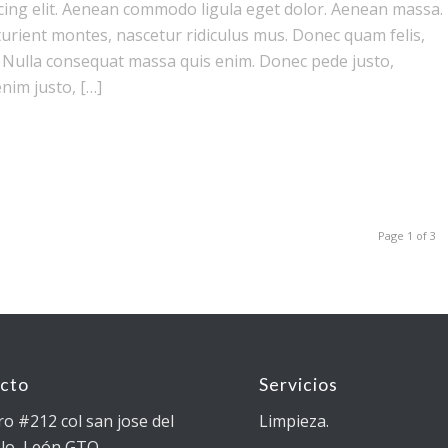
cing elit. Aenean commodo ligula eget dolor. Aenean massa.
urient montes, nascetur ridiculus mus. Donec quam felis,
m. Nulla consequat massa quis enim. Donec pede justo,
enim justo, […]
Page 1 of 3
cto
Servicios
ro #212 col san jose del
Limpieza.
lo, León GTO.