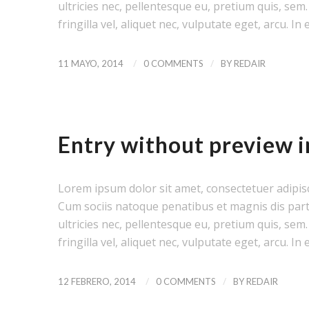
ultricies nec, pellentesque eu, pretium quis, se
fringilla vel, aliquet nec, vulputate eget, arcu. In 
/
/
11 MAYO, 2014
0 COMMENTS
BY
REDAIR
NEWS
,
UNCATEGORIZED
Entry without preview 
Lorem ipsum dolor sit amet, consectetuer adipis
Cum sociis natoque penatibus et magnis dis part
ultricies nec, pellentesque eu, pretium quis, se
fringilla vel, aliquet nec, vulputate eget, arcu. In 
/
/
12 FEBRERO, 2014
0 COMMENTS
BY
REDAIR