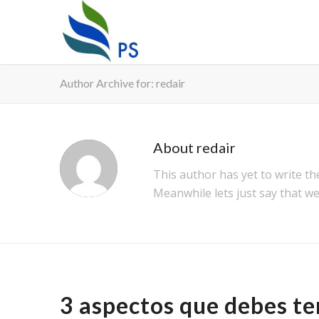
Author Archive for: redair
About
redair
This author has yet to write the
Meanwhile lets just say that w
BLOG
3 aspectos que debes ten