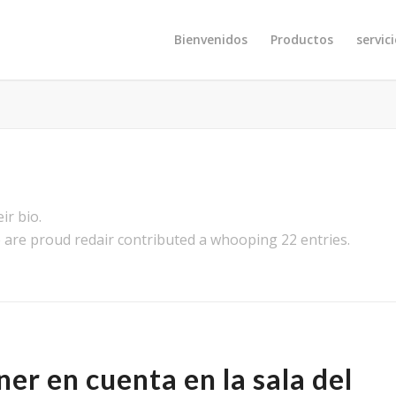
Bienvenidos
Productos
servic
ir bio.
e are proud
redair
contributed a whooping 22 entries.
er en cuenta en la sala del