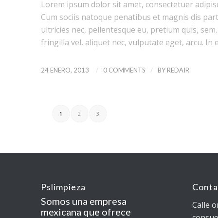
Lorem ipsum dolor sit amet, consectetuer adipis
Cum sociis natoque penatibus et magnis dis part
ultricies nec, pellentesque eu, pretium quis, se
fringilla vel, aliquet nec, vulputate eget, arcu. In 
/
/
24 ENERO, 2013
0 COMMENTS
BY
REDAIR
1
2
3
Pslimpieza
Conta
Somos una empresa
Calle o
mexicana que ofrece
consue