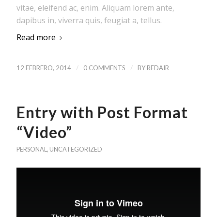
vitae, eleifend ac, enim. Aliquam lorem ante,
dapibus in, viverra quis, feugiat a, tellus.
Read more
/
/
12 FEBRERO, 2014
0 COMMENTS
BY
REDAIR
Entry with Post Format
“Video”
PERSONAL
,
UNCATEGORIZED