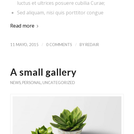
luctus et ultrices posuere cubilia Curae;
Sed aliquam, nisi quis porttitor congue
Read more
/
/
11 MAYO, 2015
0 COMMENTS
BY
REDAIR
A small gallery
NEWS
,
PERSONAL
,
UNCATEGORIZED