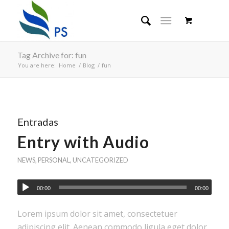
Tag Archive for: fun
You are here:
Home
/
Blog
/
fun
Entradas
Entry with Audio
NEWS
,
PERSONAL
,
UNCATEGORIZED
00:00
00:00
Lorem ipsum dolor sit amet, consectetuer
adipiscing elit. Aenean commodo ligula eget dolor.