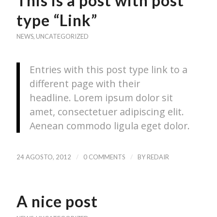
This is a post with post
type “Link”
NEWS
,
UNCATEGORIZED
Entries with this post type link to a
different page with their
headline. Lorem ipsum dolor sit
amet, consectetuer adipiscing elit.
Aenean commodo ligula eget dolor.
/
/
24 AGOSTO, 2012
0 COMMENTS
BY
REDAIR
A nice post