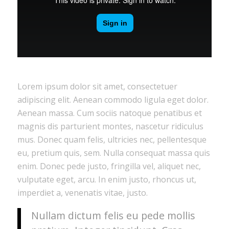
Lorem ipsum dolor sit amet, consectetuer
adipiscing elit. Aenean commodo ligula eget dolor.
Aenean massa. Cum sociis natoque penatibus et
magnis dis parturient montes, nascetur ridiculus
mus. Donec quam felis, ultricies nec, pellentesque
eu, pretium quis, sem. Nulla consequat massa quis
enim. Donec pede justo, fringilla vel, aliquet nec,
vulputate eget, arcu. In enim justo, rhoncus ut,
imperdiet a, venenatis vitae, justo.
Nullam dictum felis eu pede mollis